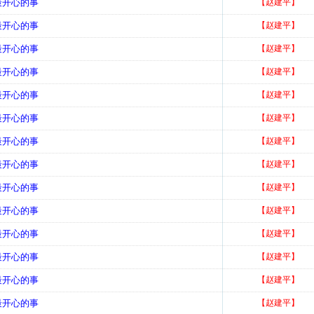
我最开心的事
【赵建平】
我最开心的事
【赵建平】
我最开心的事
【赵建平】
我最开心的事
【赵建平】
我最开心的事
【赵建平】
我最开心的事
【赵建平】
我最开心的事
【赵建平】
我最开心的事
【赵建平】
我最开心的事
【赵建平】
我最开心的事
【赵建平】
我最开心的事
【赵建平】
我最开心的事
【赵建平】
我最开心的事
【赵建平】
我最开心的事
【赵建平】