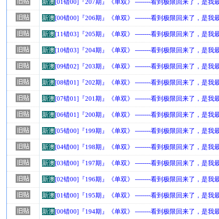
新澳
[01错00]『207期』《单双》 --------看到极限回来了，是
新澳
[00错00]『206期』《单双》 --------看到极限回来了，是
新澳
[11错03]『205期』《单双》 --------看到极限回来了，是
新澳
[10错03]『204期』《单双》 --------看到极限回来了，是
新澳
[09错02]『203期』《单双》 --------看到极限回来了，是
新澳
[08错01]『202期』《单双》 --------看到极限回来了，是
新澳
[07错01]『201期』《单双》 --------看到极限回来了，是
新澳
[06错01]『200期』《单双》 --------看到极限回来了，是
新澳
[05错00]『199期』《单双》 --------看到极限回来了，是
新澳
[04错00]『198期』《单双》 --------看到极限回来了，是
新澳
[03错00]『197期』《单双》 --------看到极限回来了，是
新澳
[02错00]『196期』《单双》 --------看到极限回来了，是
新澳
[01错00]『195期』《单双》 --------看到极限回来了，是
新澳
[00错00]『194期』《单双》 --------看到极限回来了，是