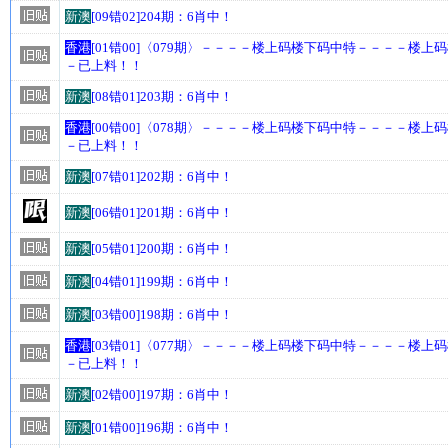
新澳
[09错02]204期：6肖中！
香港
[01错00]〈079期〉－－－－楼上码楼下码中特－－－－楼上
－已上料！！
新澳
[08错01]203期：6肖中！
香港
[00错00]〈078期〉－－－－楼上码楼下码中特－－－－楼上
－已上料！！
新澳
[07错01]202期：6肖中！
新澳
[06错01]201期：6肖中！
新澳
[05错01]200期：6肖中！
新澳
[04错01]199期：6肖中！
新澳
[03错00]198期：6肖中！
香港
[03错01]〈077期〉－－－－楼上码楼下码中特－－－－楼上
－已上料！！
新澳
[02错00]197期：6肖中！
新澳
[01错00]196期：6肖中！