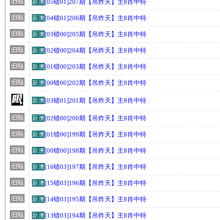
新澳
[05错01]207期【吊炸天】主8肖中特
新澳
[04错01]206期【吊炸天】主8肖中特
新澳
[03错00]205期【吊炸天】主8肖中特
新澳
[02错00]204期【吊炸天】主8肖中特
新澳
[01错00]203期【吊炸天】主8肖中特
新澳
[00错00]202期【吊炸天】主8肖中特
新澳
[03错01]201期【吊炸天】主8肖中特
新澳
[02错00]200期【吊炸天】主8肖中特
新澳
[01错00]199期【吊炸天】主8肖中特
新澳
[00错00]198期【吊炸天】主8肖中特
新澳
[16错03]197期【吊炸天】主8肖中特
新澳
[15错03]196期【吊炸天】主8肖中特
新澳
[14错03]195期【吊炸天】主8肖中特
新澳
[13错03]194期【吊炸天】主8肖中特