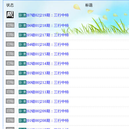
状态
标题
新澳
[07错02]219期：三行中特
新澳
[06错01]218期：三行中特
新澳
[05错01]217期：三行中特
新澳
[04错01]216期：三行中特
新澳
[03错01]215期：三行中特
新澳
[02错00]214期：三行中特
新澳
[01错00]213期：三行中特
新澳
[00错00]212期：三行中特
新澳
[00错00]211期：三行中特
新澳
[03错01]210期：三行中特
新澳
[02错00]209期：三行中特
新澳
[01错00]208期：三行中特