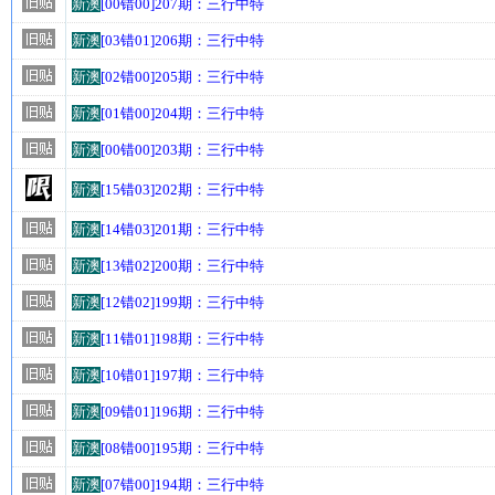
新澳
[00错00]207期：三行中特
新澳
[03错01]206期：三行中特
新澳
[02错00]205期：三行中特
新澳
[01错00]204期：三行中特
新澳
[00错00]203期：三行中特
新澳
[15错03]202期：三行中特
新澳
[14错03]201期：三行中特
新澳
[13错02]200期：三行中特
新澳
[12错02]199期：三行中特
新澳
[11错01]198期：三行中特
新澳
[10错01]197期：三行中特
新澳
[09错01]196期：三行中特
新澳
[08错00]195期：三行中特
新澳
[07错00]194期：三行中特