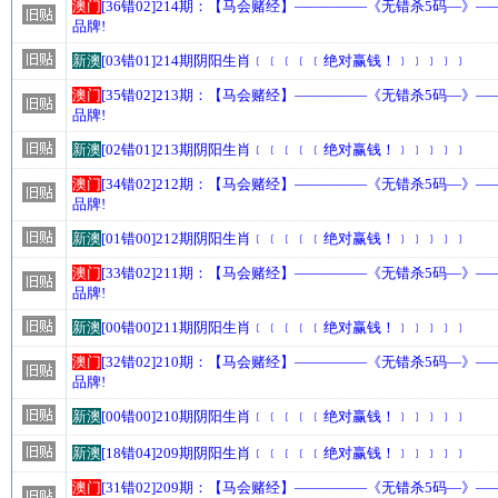
澳门
[36错02]214期：【马会赌经】—————《无错杀5码—》
品牌!
新澳
[03错01]214期阴阳生肖﹝﹝﹝﹝﹝绝对赢钱！﹞﹞﹞﹞﹞
澳门
[35错02]213期：【马会赌经】—————《无错杀5码—》
品牌!
新澳
[02错01]213期阴阳生肖﹝﹝﹝﹝﹝绝对赢钱！﹞﹞﹞﹞﹞
澳门
[34错02]212期：【马会赌经】—————《无错杀5码—》
品牌!
新澳
[01错00]212期阴阳生肖﹝﹝﹝﹝﹝绝对赢钱！﹞﹞﹞﹞﹞
澳门
[33错02]211期：【马会赌经】—————《无错杀5码—》
品牌!
新澳
[00错00]211期阴阳生肖﹝﹝﹝﹝﹝绝对赢钱！﹞﹞﹞﹞﹞
澳门
[32错02]210期：【马会赌经】—————《无错杀5码—》
品牌!
新澳
[00错00]210期阴阳生肖﹝﹝﹝﹝﹝绝对赢钱！﹞﹞﹞﹞﹞
新澳
[18错04]209期阴阳生肖﹝﹝﹝﹝﹝绝对赢钱！﹞﹞﹞﹞﹞
澳门
[31错02]209期：【马会赌经】—————《无错杀5码—》