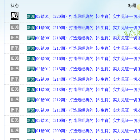
状态
标题
新澳
[02错01]〈220期〉打造最经典的【6 生肖】实力见证一切
新澳
[01错00]〈219期〉打造最经典的【6 生肖】实力见证一切
新澳
[00错00]〈218期〉打造最经典的【6 生肖】实力见证一切
新澳
[00错00]〈217期〉打造最经典的【6 生肖】实力见证一切
新澳
[00错00]〈216期〉打造最经典的【6 生肖】实力见证一切
新澳
[03错01]〈215期〉打造最经典的【6 生肖】实力见证一切
新澳
[02错00]〈214期〉打造最经典的【6 生肖】实力见证一切
新澳
[01错00]〈213期〉打造最经典的【6 生肖】实力见证一切
新澳
[00错00]〈212期〉打造最经典的【6 生肖】实力见证一切
新澳
[00错00]〈211期〉打造最经典的【6 生肖】实力见证一切
新澳
[02错01]〈210期〉打造最经典的【6 生肖】实力见证一切
新澳
[01错00]〈209期〉打造最经典的【6 生肖】实力见证一切