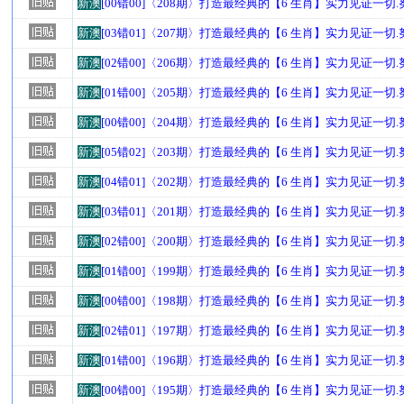
新澳
[00错00]〈208期〉打造最经典的【6 生肖】实力见证一切
新澳
[03错01]〈207期〉打造最经典的【6 生肖】实力见证一切
新澳
[02错00]〈206期〉打造最经典的【6 生肖】实力见证一切
新澳
[01错00]〈205期〉打造最经典的【6 生肖】实力见证一切
新澳
[00错00]〈204期〉打造最经典的【6 生肖】实力见证一切
新澳
[05错02]〈203期〉打造最经典的【6 生肖】实力见证一切
新澳
[04错01]〈202期〉打造最经典的【6 生肖】实力见证一切
新澳
[03错01]〈201期〉打造最经典的【6 生肖】实力见证一切
新澳
[02错00]〈200期〉打造最经典的【6 生肖】实力见证一切
新澳
[01错00]〈199期〉打造最经典的【6 生肖】实力见证一切
新澳
[00错00]〈198期〉打造最经典的【6 生肖】实力见证一切
新澳
[02错01]〈197期〉打造最经典的【6 生肖】实力见证一切
新澳
[01错00]〈196期〉打造最经典的【6 生肖】实力见证一切
新澳
[00错00]〈195期〉打造最经典的【6 生肖】实力见证一切