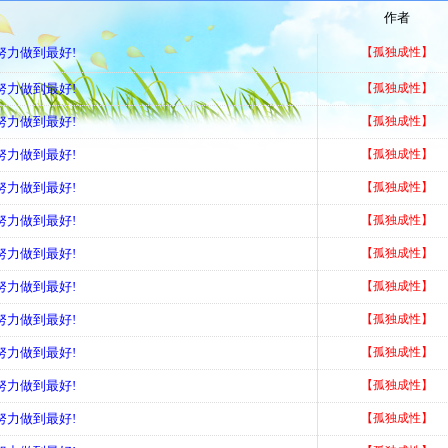
作者
.努力做到最好!
【孤独成性】
.努力做到最好!
【孤独成性】
.努力做到最好!
【孤独成性】
.努力做到最好!
【孤独成性】
.努力做到最好!
【孤独成性】
.努力做到最好!
【孤独成性】
.努力做到最好!
【孤独成性】
.努力做到最好!
【孤独成性】
.努力做到最好!
【孤独成性】
.努力做到最好!
【孤独成性】
.努力做到最好!
【孤独成性】
.努力做到最好!
【孤独成性】