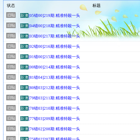
状态
标题
新澳
[05错00]219期:精准特殺一头
新澳
[04错00]218期:精准特殺一头
新澳
[03错00]217期:精准特殺一头
新澳
[02错00]216期:精准特殺一头
新澳
[01错00]215期:精准特殺一头
新澳
[00错00]214期:精准特殺一头
新澳
[81错04]213期:精准特殺一头
新澳
[80错03]212期:精准特殺一头
新澳
[79错03]211期:精准特殺一头
新澳
[78错03]210期:精准特殺一头
新澳
[77错03]209期:精准特殺一头
新澳
[76错02]208期:精准特殺一头
新澳
[75错02]207期:精准特殺一头