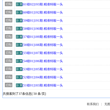
新澳
[61错02]193期:精准特殺一头
新澳
[60错01]192期:精准特殺一头
新澳
[59错01]191期:精准特殺一头
新澳
[58错01]190期:精准特殺一头
新澳
[57错01]189期:精准特殺一头
新澳
[56错01]188期:精准特殺一头
新澳
[55错01]187期:精准特殺一头
新澳
[54错01]186期:精准特殺一头
新澳
[53错01]185期:精准特殺一头
新澳
[52错01]184期:精准特殺一头
新澳
[51错01]183期:精准特殺一头
共搜索到了37条信息[ 50 条/页]
|
联系我们
无