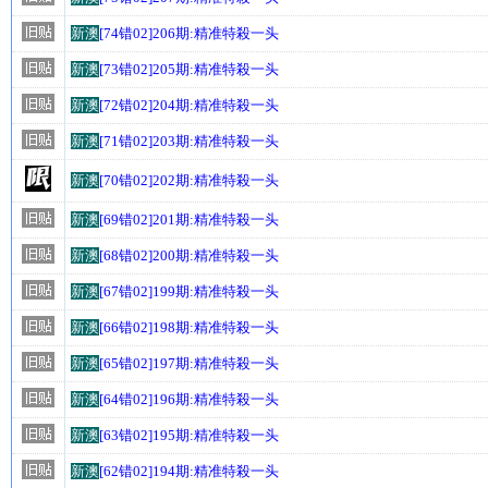
新澳
[74错02]206期:精准特殺一头
新澳
[73错02]205期:精准特殺一头
新澳
[72错02]204期:精准特殺一头
新澳
[71错02]203期:精准特殺一头
新澳
[70错02]202期:精准特殺一头
新澳
[69错02]201期:精准特殺一头
新澳
[68错02]200期:精准特殺一头
新澳
[67错02]199期:精准特殺一头
新澳
[66错02]198期:精准特殺一头
新澳
[65错02]197期:精准特殺一头
新澳
[64错02]196期:精准特殺一头
新澳
[63错02]195期:精准特殺一头
新澳
[62错02]194期:精准特殺一头