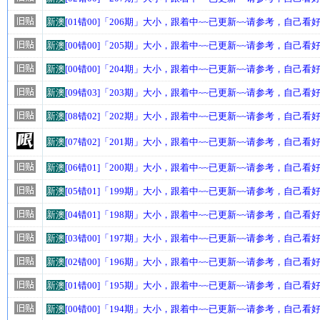
新澳
[01错00]「206期」大小，跟着中~~已更新~~请参考，自己看
新澳
[00错00]「205期」大小，跟着中~~已更新~~请参考，自己看
新澳
[00错00]「204期」大小，跟着中~~已更新~~请参考，自己看
新澳
[09错03]「203期」大小，跟着中~~已更新~~请参考，自己看
新澳
[08错02]「202期」大小，跟着中~~已更新~~请参考，自己看
新澳
[07错02]「201期」大小，跟着中~~已更新~~请参考，自己看
新澳
[06错01]「200期」大小，跟着中~~已更新~~请参考，自己看
新澳
[05错01]「199期」大小，跟着中~~已更新~~请参考，自己看
新澳
[04错01]「198期」大小，跟着中~~已更新~~请参考，自己看
新澳
[03错00]「197期」大小，跟着中~~已更新~~请参考，自己看
新澳
[02错00]「196期」大小，跟着中~~已更新~~请参考，自己看
新澳
[01错00]「195期」大小，跟着中~~已更新~~请参考，自己看
新澳
[00错00]「194期」大小，跟着中~~已更新~~请参考，自己看