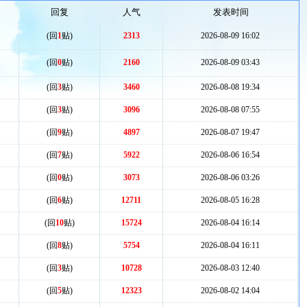
回复
人气
发表时间
(回
1
贴)
2313
2026-08-09 16:02
(回
0
贴)
2160
2026-08-09 03:43
(回
3
贴)
3460
2026-08-08 19:34
(回
3
贴)
3096
2026-08-08 07:55
(回
9
贴)
4897
2026-08-07 19:47
(回
7
贴)
5922
2026-08-06 16:54
(回
0
贴)
3073
2026-08-06 03:26
(回
6
贴)
12711
2026-08-05 16:28
(回
10
贴)
15724
2026-08-04 16:14
(回
8
贴)
5754
2026-08-04 16:11
(回
3
贴)
10728
2026-08-03 12:40
(回
5
贴)
12323
2026-08-02 14:04