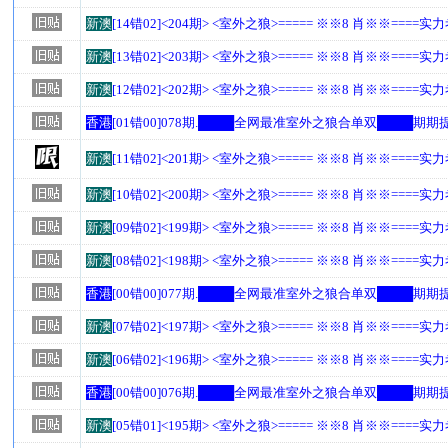
新澳
[14错02]<204期> <室外之狼>===== ※※8 肖※※==
新澳
[13错02]<203期> <室外之狼>===== ※※8 肖※※==
新澳
[12错02]<202期> <室外之狼>===== ※※8 肖※※==
香港
[01错00]078期.████全网最准室外之狼合单双████期
新澳
[11错02]<201期> <室外之狼>===== ※※8 肖※※==
新澳
[10错02]<200期> <室外之狼>===== ※※8 肖※※==
新澳
[09错02]<199期> <室外之狼>===== ※※8 肖※※==
新澳
[08错02]<198期> <室外之狼>===== ※※8 肖※※==
香港
[00错00]077期.████全网最准室外之狼合单双████期
新澳
[07错02]<197期> <室外之狼>===== ※※8 肖※※==
新澳
[06错02]<196期> <室外之狼>===== ※※8 肖※※==
香港
[00错00]076期.████全网最准室外之狼合单双████期
新澳
[05错01]<195期> <室外之狼>===== ※※8 肖※※==