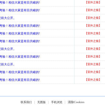
==实力考验！相信大家是有目共睹的!
【室外之狼】
==实力考验！相信大家是有目共睹的!
【室外之狼】
期提前大公开。
【室外之狼】
==实力考验！相信大家是有目共睹的!
【室外之狼】
==实力考验！相信大家是有目共睹的!
【室外之狼】
==实力考验！相信大家是有目共睹的!
【室外之狼】
期提前大公开。
【室外之狼】
==实力考验！相信大家是有目共睹的!
【室外之狼】
期提前大公开。
【室外之狼】
==实力考验！相信大家是有目共睹的!
【室外之狼】
==实力考验！相信大家是有目共睹的!
【室外之狼】
|
|
|
清除Cookies
联系我们
无图版
手机浏览