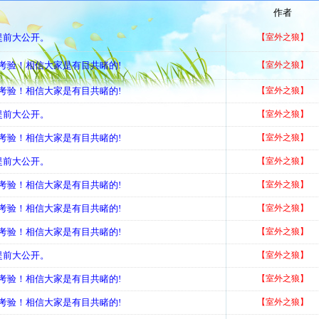
作者
期提前大公开。
【室外之狼】
==实力考验！相信大家是有目共睹的!
【室外之狼】
==实力考验！相信大家是有目共睹的!
【室外之狼】
期提前大公开。
【室外之狼】
==实力考验！相信大家是有目共睹的!
【室外之狼】
期提前大公开。
【室外之狼】
==实力考验！相信大家是有目共睹的!
【室外之狼】
==实力考验！相信大家是有目共睹的!
【室外之狼】
==实力考验！相信大家是有目共睹的!
【室外之狼】
期提前大公开。
【室外之狼】
==实力考验！相信大家是有目共睹的!
【室外之狼】
==实力考验！相信大家是有目共睹的!
【室外之狼】