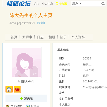
用户
论坛
个人中心
关注收藏
陈大先生的个人主页
/bbs/u.php?uid=10324
[复制]
首页
新鲜事
日志
相册
帖子
个人资料
基本信息
UID
10324
会员头衔
精灵王
在线时间
394 小时
性别
保密
陈大先生
生日
2011-01-01
现居住地
Y-云南省-昆明市-
家乡
加关注
支付宝账号
个人主页
加为好友
发消息