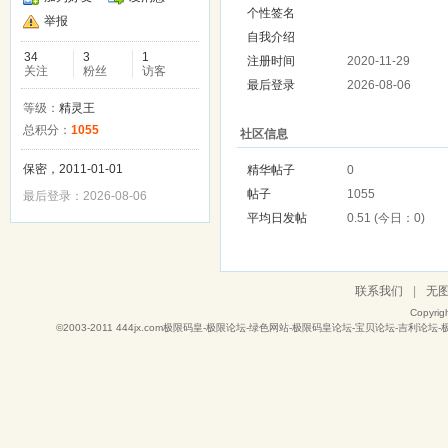
个性签名
举报
自我介绍
34
3
1
注册时间
2020-11-29
关注
粉丝
访客
最后登录
2026-08-06
等级：
精灵王
总积分：
1055
社区信息
保密，2011-01-01
精华帖子
0
帖子
1055
最后登录：2026-08-06
平均日发帖
0.51 (今日：0)
联系我们
|
无
Copyrig
©2003-2011
444jx.com极限码皇-极限论坛-绿色网站-极限码皇论坛-宝贝论坛-吉利论坛-极