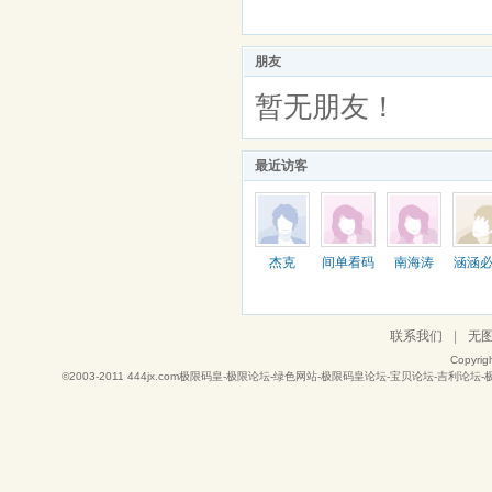
朋友
暂无朋友！
最近访客
杰克
间单看码
南海涛
涵涵
联系我们
|
无
Copyrig
©2003-2011
444jx.com极限码皇-极限论坛-绿色网站-极限码皇论坛-宝贝论坛-吉利论坛-极