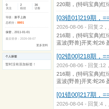
220期，(特码宝典)红
0
2
36
关注
粉丝
访客
[03错01]219
等级：
新手上路
总积分：
8801
2026-08-06 - 回复:2
保密，2011-01-01
216期，(特码宝典)红
最后登录：2026-08-07
蓝波{野兽}开奖:蛇26 
更多资料
[02错00]218
个人标签
暂时没有添加标签！
2026-08-06 - 回复:1
216期，(特码宝典)红
蓝波{野兽}开奖:蛇26 
[01错00]217
2026-08-04 - 回复:4