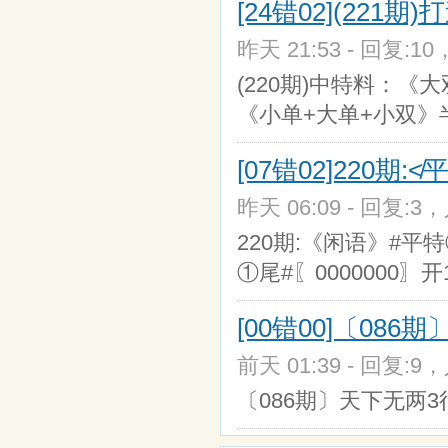
[24错02](221
昨天 21:53 - 回复:10
(220期)中特料：《大
《小单+大单+小双》半
[07错02]220
昨天 06:09 - 回复:3，
220期:《闲语》#平特
①尾#〖0000000〗开1
[00错00]〔08
前天 01:39 - 回复:9，
〔086期〕天下无两3行中