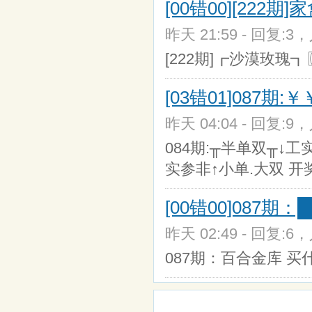
[00错00][22
昨天 21:59 - 回复:3，
[222期]┏沙漠玫瑰
[03错01]087
昨天 04:04 - 回复:9，
084期:╥半单双╥↓工
实参非↑小单.大双 开
[00错00]087期
昨天 02:49 - 回复:6，
087期：百合金库 买