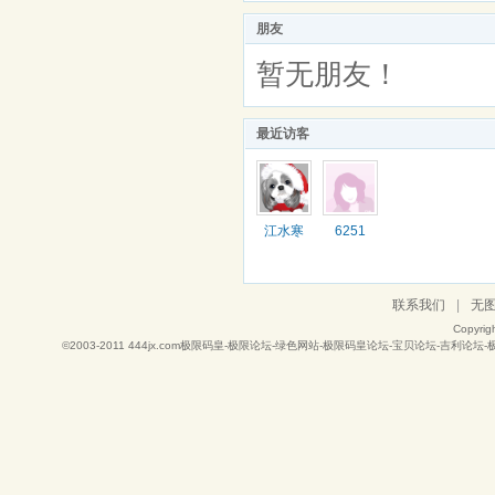
朋友
暂无朋友！
最近访客
江水寒
6251
联系我们
|
无
Copyrig
©2003-2011
444jx.com极限码皇-极限论坛-绿色网站-极限码皇论坛-宝贝论坛-吉利论坛-极